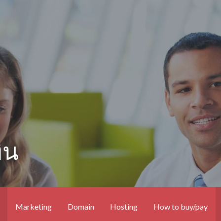
ิน
Marketing
Domain
Hosting
How to buy/pay