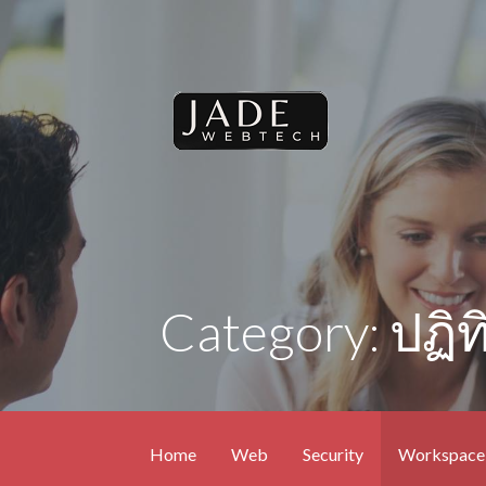
Skip
to
content
Category: ปฏิท
Home
Web
Security
Workspace